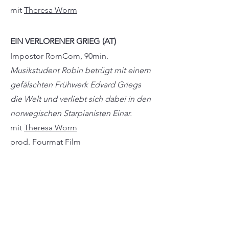
mit
Theresa Worm
EIN VERLORENER GRI
EG
(AT)
Impostor-RomCom, 90min.
Musikstudent Robin betrügt mit einem
gefälschten Frühwerk Edvard Griegs
die Welt und verliebt sich dabei in den
norwegischen Starpianisten Einar.
mit
Theresa Worm
prod. Fourmat Film
ANATOMY ACT
Englischsprachige Eventserie.
Historisches-Drama, 8x60min.
Im Edinburgh des frühen 19ten